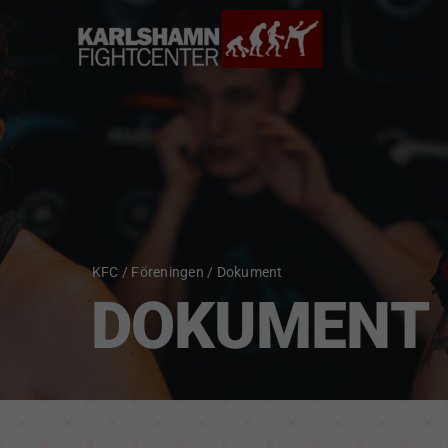
Fortsätt
till
innehållet
KFC
/
Föreningen
/
Dokument