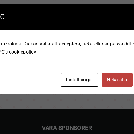
FÖR MEDLEMMAR & BESÖKA
FC
ll, motioner, dagordningar och andra viktiga dokument som vå
cookies. Du kan välja att acceptera, neka eller anpassa ditt
C's cookiepolicy
24
FÖRENINGSSTADGAR 2022-02-18
G
Inställningar
Neka alla
VÅRA SPONSORER