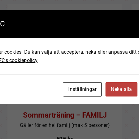
VT26 – HELGFYS &
FC
DEFENDO
Träningsavgift för Helgfys & Defendo.
Inkl. medlemskap.
cookies. Du kan välja att acceptera, neka eller anpassa ditt
515
kr
+ 100 kr medlemsavgift
C's cookiepolicy
ANSÖK & BETALA NU
Inställningar
Neka alla
Sommarträning – FAMILJ
Gäller för en hel familj (max 5 personer)
515
kr