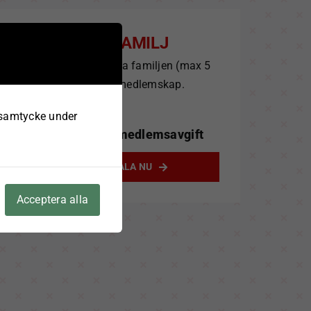
VT26 – FAMILJ
Träningsavgift för hela familjen (max 5
personer). Inkl. medlemskap.
 samtycke under
2515
kr
+ 100 kr medlemsavgift
ANSÖK & BETALA NU
Acceptera alla