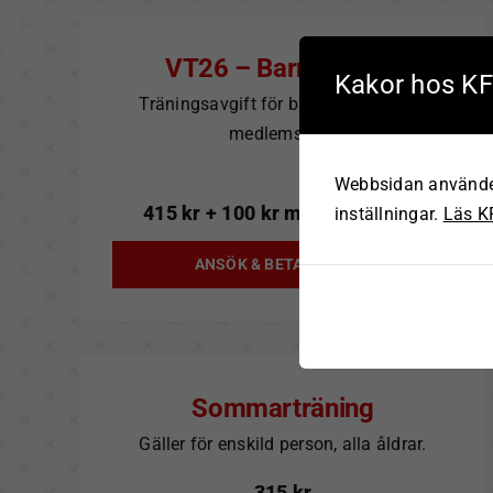
VT26 – Barn 7-15 år
Kakor hos K
Träningsavgift för barn 7-15 år. Inkl.
medlemskap.
Webbsidan använder 
415
kr
+ 100 kr medlemsavgift
inställningar.
Läs KF
ANSÖK & BETALA NU
Sommarträning
Gäller för enskild person, alla åldrar.
315
kr